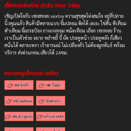
เซ็กทอยส่งด่วน นัดรับ กทม. 24ชม.
เชิญเปิดใจกับ เซกสทอย sextoy ความสุขสุดโต่งสมใจ อยู่ที่ปลาย
นิ้วคุณแล้ว สินค้ามีหลายแบบ จิ๋มปลอม ดิลโด้ dildo ไข่สั่น หีเทียม
หำเทียม จิ๋มกระป๋อง กางเกงทอม หม้อเทียม เลือก เซกทอย ร้าน
เราเป็นตัวช่วย อยาก ขยำขยี้ บี้ ยัด ประตูหน้า ประตูหลัง ก็เสียว
สนั่นได้ คลายเหงา เร้าอารมณ์ ไม่เปลืองตัว ไม่ต้องผูกพันธ์ พร้อม
บริการ ส่งด่วนกทม.เสียวได้ 24ชม.
หมวดหมู่เซ็กทอย (คลิก)