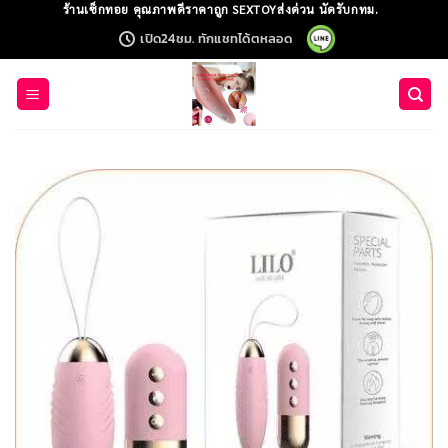
Skip
ร้านเซ็กทอย คุณภาพดีราคาถูก SEXTOYส่งด่วน นัดรับกทม.
to
เปิด24ชม. ทักแชทได้ตหลอด
content