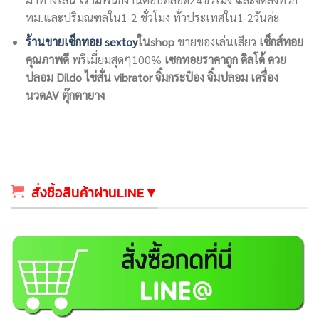
ทม.และปริมณฑลใน1-2 ชั่วโมง ทั่วประเทศใน1-2วันค่ะ
ร้านขายเซ็กทอย
sextoy
ในshop
ขายของเล่นเสียว
เซ็กส์ทอย
คุณภาพดี
พรีเมี่ยมสุดๆ100%
เซกทอยราคาถูก
ดิลโด้ ควย
ปลอม Dildo
ไข่สั่น vibrator
จิ๋มกระป๋อง จิ๋มปลอม
เครื่อง
นวดAV
ตุ๊กตายาง
สั่งชื้อสินค้าผ่านLINE▼