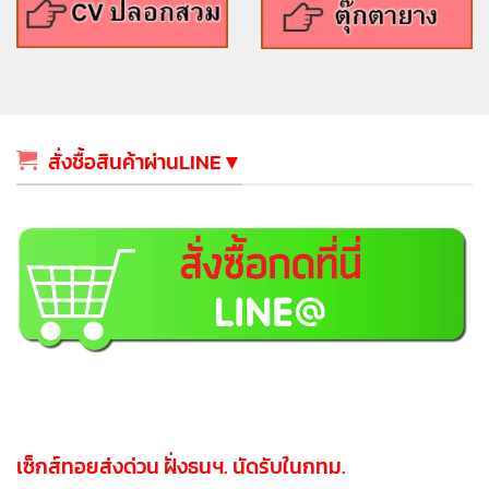
สั่งชื้อสินค้าผ่านLINE▼
เซ็กส์ทอยส่งด่วน ฝั่งธนฯ. นัดรับในกทม.