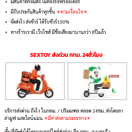
มีสินค้าพร้อมส่ง ไม่ต้องรอพรีออเดอร์
มีรับประกันสินค้าทุกชิ้น
☀ตามเงื่อนไข☀
จัดส่งไว ส่งชัวร์ ได้รับชัวร์100%
ทางร้ารเรามี เว็บไชส์ มีชื่อเสียงมานานกว่า 8ปีแล้ว
SEXTOY ส่งด่วน กทม. 24ชั่วโมง
บริการส่งด่วน ถึงไว ในกทม. / ปริมณฑล ตลอด 24ชม. ส่งโดยลา
ล่ามูฟ และไลน์แมน
☀มีค่าส่งตามระยะทาง☀
พื้นที่จัดส่งได้โดยมอเตอร์ไซค์ส่งด่วน คือ กทม. /นนทบุรี/