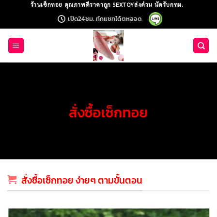
Skip
ร้านเซ็กทอย คุณภาพดีราคาถูก SEXTOYส่งด่วน นัดรับกทม.
to
เปิด24ชม. ทักแชทได้ตหลอด
content
สั่งซื้อเซ็กทอย
สั่งซื้อเซ็กทอย ง่ายๆ ตามขั้นตอน