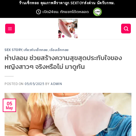
Skip
ร้านเซ็กทอย คุณภาพดีราคาถูก SEXTOYส่งด่วน นัดรับกทม.
to
เปิด24ชม. ทักแชทได้ตหลอด
content
SEX STORY
,
เกี่ยวกับเซ็กทอย
,
เรื่องเซ็กทอย
หำปลอม ช่วยสร้างความสุขสุดประทับใจของ
หญิงสาวๆ จริงหรือไม่ มาดูกัน
POSTED ON
05/05/2025
BY
ADMIN
05
May