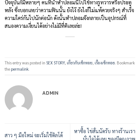
ปัจจุบันก็มีหลายๆ คนที่นำหำปลอมนี้ไปใช้ทางรูทวารหรือประตู
หลัง ซึ่งบอกเลยว่าความฟินนั้น ยังไง๊ ยังไงก็ไม่แพ้ควยจริงๆ สำเร็จ
ความใคร่กันไปนักต่อนัก ดังนั้นหำปลอมจึงกลายเป็นอุปกรณ์ที่
สนองความเงี่ยนได้อย่างไม่มีที่ติเลยล่ะ!
This entry was posted in
SEX STORY
,
เกี่ยวกับเซ็กทอย
,
เรื่องเซ็กทอย
. Bookmark
the
permalink
.
ADMIN
หาซื้อ ไข่สั่นนัดรับ ทางร้านเรา
สาว ๆ มือใหม่ จะเริ่มใช้ดิลโด้
มั่นใจได้เลย ของมีคุณภาพ