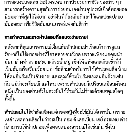
การจัดส่งปลอดภัย ไม่มีใครเห็น เท่านี้รับรองว่าชีวิตของสาว ๆ ก็
สามารถสร้างความสุขกับการช่วยตนเองผ่านอุปกรณ์เซ็กส์ทอยยอด
นิยมมากที่สุดได้ไม่ยาก อย่าฝืนที่ต้องเก็บงำเอาไว้และปลดปล่อย
มันออกมาเพื่อชีวิตอันแสนเพอร์เฟคกันดีกว่า
การทำความสะอาดหำปลอมที่แสนจะง่ายดาย!
หลังจากที่คุณเสพอารมณ์เงี่ยนกับหำปลอมสำเร็จแล้ว การดูแล
รักษาก็ไม่ได้ยากอย่างที่ใครหลายคนกังวล เพราะเพียงแค่คุณนำ
มันมาล้างทำความสะอาดด้วยน้ำสบู่ เช็คให้แห้งและเก็บเข้าที่ก็
เป็นอันเสร็จเรียบร้อย แต่! ข้อห้ามสำหรับการใช้หำปลอมคือ ห้าม
ให้คนอื่นยืมเป็นอันขาด! และคุณก็ห้ามไปยืมของคนอื่นด้วยเช่น
กัน แม้ว่าจะเงี่ยนสักแค่ไหน เพราะหำปลอมก็เปรียบเสมือนผัวคน
หนึ่ง เป็นของส่วนตัวไม่ควรยืมใช้ร่วมกันไม่ว่าจะด้วยเหตุผลใดๆ
ทั้งสิ้น
หำปลอม
ไม่ได้จำกัดเพียงแค่เพศหญิงที่จะใช้มันได้เท่านั้น เพราะ
เหล่าเพศทางเลือกไม่ว่าจะเป็น ทอม ดี้ เลสเบี้ยน เกย์ กระเทย ต่าง
ก็สามารถใช้หำปลอมเพื่อตอบสนองอารมณ์ได้เช่นกัน ซึ่งใน