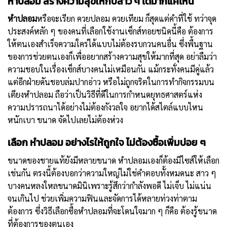
หำปลอม สร้างความสุขให้กับสาว ๆ ได้มากแค่ไหน
หำปลอม
หรือจะเรียก ควยปลอม ควยเทียม ก็สุดแต่คำที่ใช้ ทว่าจุด
ประสงค์หลัก ๆ ของคนที่เลือกใช้งานเซ็กส์ทอยชนิดนี้คือ ต้องการ
ให้ตนเองสำเร็จความใคร่ได้แบบไม่ต้องรบกวนคนอื่น ซึ่งพื้นฐาน
ของการช่วยตนเองก็เพื่ออยากสร้างความสุขให้มากที่สุด อย่าลืมว่า
ความชอบในเรื่องเซ็กส์บางคนไม่เหมือนกัน แม้กระทั่งคนมีคู่แล้ว
แต่อีกฝ่ายดันชอบล่มปากอ่าว หรือไม่ถูกจริตในการทำกิจกรรมบน
เตียงหำปลอม ถือว่าเป็นวิธีที่ดีในการกำหนดยุทธศาสตร์แห่ง
ความปรารถนาได้อย่างไม่ต้องกังวลใจ อยากได้สไตล์แบบไหน
หนักเบา ขนาด จัดไปเลยไม่ต้องห่วง
เลือก หำปลอม อย่างไรให้ถูกใจ ไม่ต้องซื้อเพิ่มบ่อย ๆ
ขนาดของชายแท้ยังมีหลายขนาด หำปลอมเองก็ต้องมีไซส์ให้เลือก
เช่นกัน ตรงนี้ต้องบอกว่าความใหญ่ไม่ใช่คำตอบทั้งหมดนะ สาว ๆ
บางคนหลงใหลขนาดมินิเพราะรู้สึกว่ากำลังพอดี ไม่เจ็บ ไม่แน่น
จนเกินไป ช่วยเพิ่มความฟินและจัดการได้หลายท่วงท่าตาม
ต้องการ ซึ่งวิธีเลือกซื้อหำปลอมที่จะโดนใจมาก ๆ ก็คือ ต้องรู้ขนาด
ที่ต้องการของตนเอง