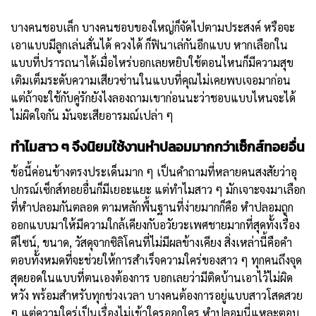
บางคนชอบเล็ก บางคนชอบของใหญ่ก็จัดไปตามประสงค์ หรือจะ
เอาแบบมีลูกเล่นสั่นได้ ควงได้ ก็ฟินาเล่กันอีกแบบ หากเลือกใน
แบบที่ปรารถนาได้เมื่อไหร่บอกเลยหยิบใช้ตอนไหนก็มีความสุข
เติมเต็มระดับความเสียวซ่านในแบบที่คุณไม่เคยพบเจอมาก่อน
แต่ถ้าจะใช้กับคู่รักยังไงลองถามเขาก่อนนะว่าชอบแบบไหนจะได้
ไม่ผิดใจกัน มันจะเสียอารมณ์เปล่า ๆ
ทำไมสาว ๆ จึงนิยมใช้งานหำปลอมมากกว่าเซ็กส์ทอยอื่น
ข้อนี้ค่อนข้างตรงประเด็นมาก ๆ เป็นคำถามที่หลายคนสงสัยว่าอุ
ปกรณ์เซ็กส์ทอยอื่นก็มีเยอะแยะ แต่ทำไมสาว ๆ มักเจาะจงมาเลือก
ที่หำปลอมกันตลอด ตามหลักพื้นฐานที่ง่ายมากก็คือ หำปลอมถูก
ออกแบบมาให้มีความใกล้เคียงกับอวัยวะเพศชายมากที่สุดทั้งเรื่อง
ดีไซน์, ขนาด, วัสดุจากซิลิโคนที่ไม่มีผลข้างเคียง สิ่งเหล่านี้คือคำ
ตอบทั้งหมดที่จะช่วยให้การสำเร็จความใคร่ของสาว ๆ ทุกคนถึงจุด
สุดยอดในแบบที่ตนเองต้องการ บอกเลยว่ามีติดบ้านเอาไว้ไม่ผิด
หวัง พร้อมสำหรับทุกช่วงเวลา บางคนต้องการอยู่แบบสาวโสดสวย
ๆ แต่ความใคร่เป็นเรื่องไม่เข้าใครออกใคร หำปลอมนี่แหละตอบ