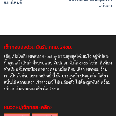
แบบไหนดี
แน่นอน
เซ็กทอยส่งด่วน นัดรับ กทม. 24ชม.
เชิญเปิดใจกับ เซกสทอย sextoy ความสุขสุดโต่งสมใจ อยู่ที่ปลาย
นิ้วคุณแล้ว สินค้ามีหลายแบบ จิ๋มปลอม ดิลโด้ dildo ไข่สั่น หีเทียม
หำเทียม จิ๋มกระป๋อง กางเกงทอม หม้อเทียม เลือก เซกทอย ร้าน
เราเป็นตัวช่วย อยาก ขยำขยี้ บี้ ยัด ประตูหน้า ประตูหลัง ก็เสียว
สนั่นได้ คลายเหงา เร้าอารมณ์ ไม่เปลืองตัว ไม่ต้องผูกพันธ์ พร้อม
บริการ ส่งด่วนกทม.เสียวได้ 24ชม.
หมวดหมู่เซ็กทอย (คลิก)